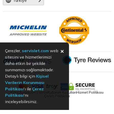
Türkiye
×
Çerezler,
servislet.com
web
sitesini ve hizmetlerimizi
daha etkin bir şekilde
sunmamızı sağlamaktadır.
Detaylı bilgi için
Kişisel
Verilerin Korunması
Politikası
'ı ile
Çerez
KVKK
Aydınlatma Metni
Kullanım Koşulları
Hizmet Politikası
Politikası
'nı
Çerez Politikası
inceleyebilirsiniz.