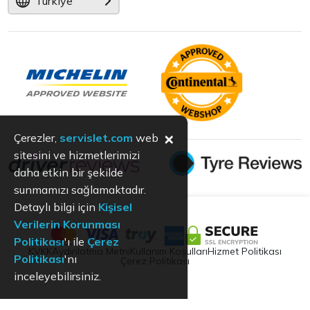
Türkiye
×
Çerezler,
servislet.com
web
sitesini ve hizmetlerimizi
daha etkin bir şekilde
sunmamızı sağlamaktadır.
Detaylı bilgi için
Kişisel
Verilerin Korunması
Politikası
'ı ile
Çerez
KVKK
Aydınlatma Metni
Kullanım Koşulları
Hizmet Politikası
Politikası
'nı
Çerez Politikası
inceleyebilirsiniz.