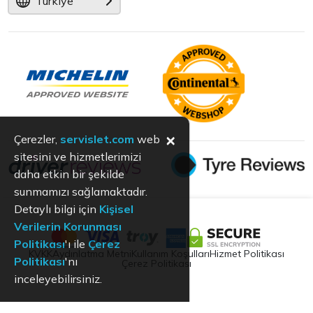
Türkiye
×
Çerezler,
servislet.com
web
sitesini ve hizmetlerimizi
daha etkin bir şekilde
sunmamızı sağlamaktadır.
Detaylı bilgi için
Kişisel
Verilerin Korunması
Politikası
'ı ile
Çerez
KVKK
Aydınlatma Metni
Kullanım Koşulları
Hizmet Politikası
Politikası
'nı
Çerez Politikası
inceleyebilirsiniz.