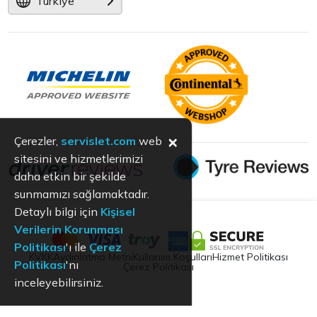
Türkiye
×
Çerezler,
servislet.com
web
sitesini ve hizmetlerimizi
daha etkin bir şekilde
sunmamızı sağlamaktadır.
Detaylı bilgi için
Kişisel
Verilerin Korunması
Politikası
'ı ile
Çerez
KVKK
Aydınlatma Metni
Kullanım Koşulları
Hizmet Politikası
Politikası
'nı
Çerez Politikası
inceleyebilirsiniz.