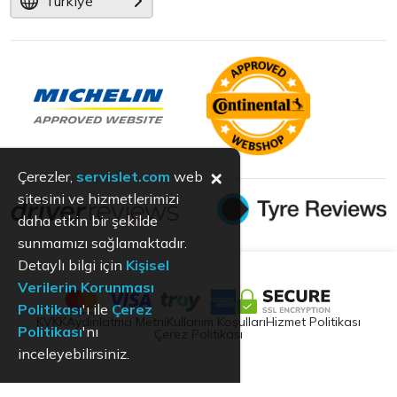
Türkiye
×
Çerezler,
servislet.com
web
sitesini ve hizmetlerimizi
daha etkin bir şekilde
sunmamızı sağlamaktadır.
Detaylı bilgi için
Kişisel
Verilerin Korunması
Politikası
'ı ile
Çerez
KVKK
Aydınlatma Metni
Kullanım Koşulları
Hizmet Politikası
Politikası
'nı
Çerez Politikası
inceleyebilirsiniz.