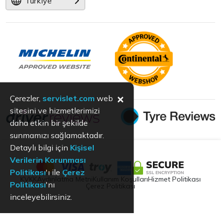
Türkiye
×
Çerezler,
servislet.com
web
sitesini ve hizmetlerimizi
daha etkin bir şekilde
sunmamızı sağlamaktadır.
Detaylı bilgi için
Kişisel
Verilerin Korunması
Politikası
'ı ile
Çerez
KVKK
Aydınlatma Metni
Kullanım Koşulları
Hizmet Politikası
Politikası
'nı
Çerez Politikası
inceleyebilirsiniz.