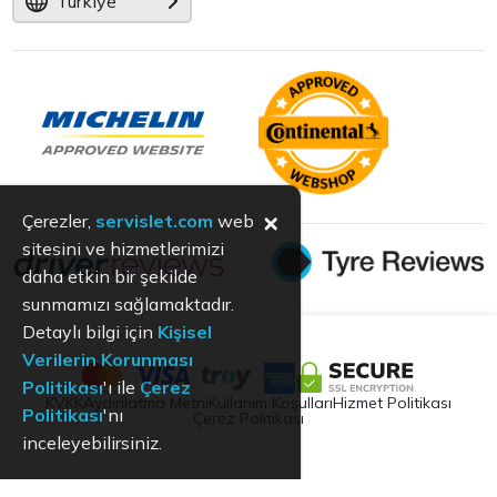
Türkiye
×
Çerezler,
servislet.com
web
sitesini ve hizmetlerimizi
daha etkin bir şekilde
sunmamızı sağlamaktadır.
Detaylı bilgi için
Kişisel
Verilerin Korunması
Politikası
'ı ile
Çerez
KVKK
Aydınlatma Metni
Kullanım Koşulları
Hizmet Politikası
Politikası
'nı
Çerez Politikası
inceleyebilirsiniz.