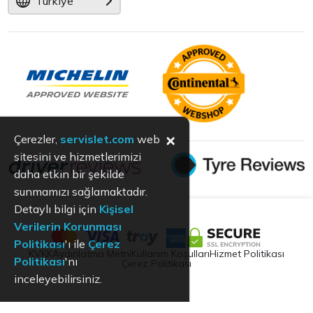
Türkiye
×
Çerezler,
servislet.com
web
sitesini ve hizmetlerimizi
daha etkin bir şekilde
sunmamızı sağlamaktadır.
Detaylı bilgi için
Kişisel
Verilerin Korunması
Politikası
'ı ile
Çerez
KVKK
Aydınlatma Metni
Kullanım Koşulları
Hizmet Politikası
Politikası
'nı
Çerez Politikası
inceleyebilirsiniz.