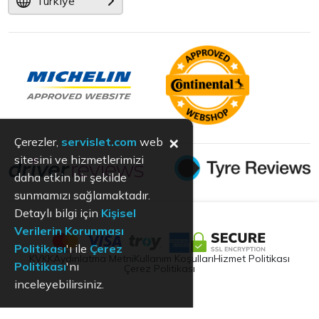
Türkiye
×
Çerezler,
servislet.com
web
sitesini ve hizmetlerimizi
daha etkin bir şekilde
sunmamızı sağlamaktadır.
Detaylı bilgi için
Kişisel
Verilerin Korunması
Politikası
'ı ile
Çerez
KVKK
Aydınlatma Metni
Kullanım Koşulları
Hizmet Politikası
Politikası
'nı
Çerez Politikası
inceleyebilirsiniz.