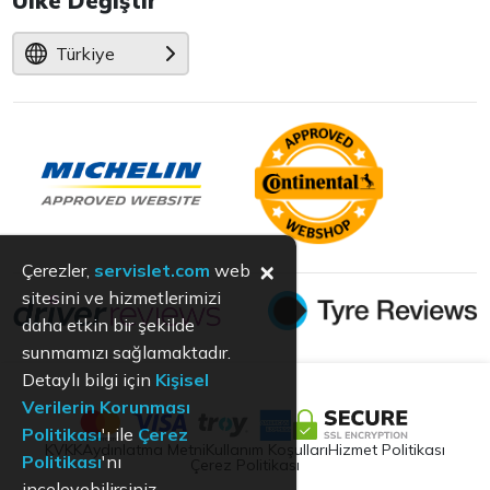
Ülke Değiştir
Türkiye
×
Çerezler,
servislet.com
web
sitesini ve hizmetlerimizi
daha etkin bir şekilde
sunmamızı sağlamaktadır.
Detaylı bilgi için
Kişisel
Verilerin Korunması
Politikası
'ı ile
Çerez
KVKK
Aydınlatma Metni
Kullanım Koşulları
Hizmet Politikası
Politikası
'nı
Çerez Politikası
inceleyebilirsiniz.