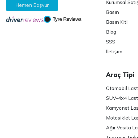
Kurumsal Satı
Hemen Başvur
Basın
Basın Kiti
Blog
SSS
İletişim
Araç Tipi
Otomobil Lasti
SUV-4x4 Lasti
Kamyonet Last
Motosiklet Las
Ağır Vasıta Las
Tüm araç tiple