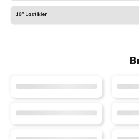
19’’ Lastikler
B