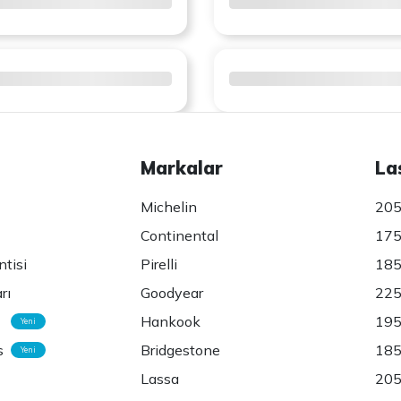
Markalar
La
Michelin
205
Continental
175
ntisi
Pirelli
185
rı
Goodyear
225
Hankook
195
Yeni
s
Bridgestone
185
Yeni
Lassa
205