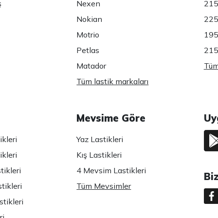
ş
Nexen
215
Nokian
225
Motrio
195
Petlas
215
Matador
Tüm 
Tüm lastik markaları
Mevsime Göre
Uy
kleri
Yaz Lastikleri
kleri
Kış Lastikleri
ikleri
4 Mevsim Lastikleri
Bi
tikleri
Tüm Mevsimler
tikleri
ri