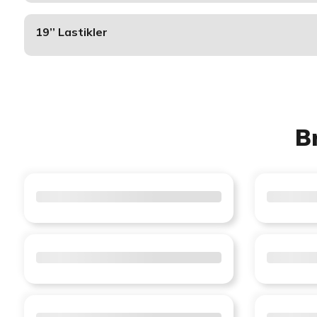
19’’ Lastikler
B