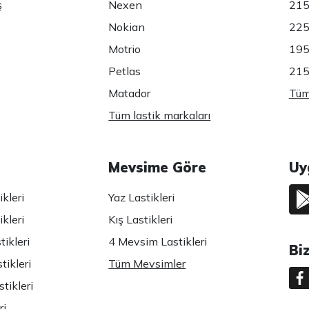
ş
Nexen
215
Nokian
225
Motrio
195
Petlas
215
Matador
Tüm 
Tüm lastik markaları
Mevsime Göre
Uy
kleri
Yaz Lastikleri
kleri
Kış Lastikleri
ikleri
4 Mevsim Lastikleri
Bi
tikleri
Tüm Mevsimler
tikleri
ri