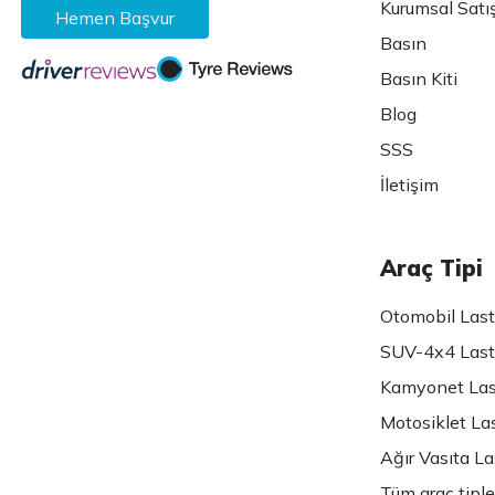
Kurumsal Satı
Hemen Başvur
Basın
Basın Kiti
Blog
SSS
İletişim
Araç Tipi
Otomobil Lasti
SUV-4x4 Lasti
Kamyonet Last
Motosiklet Las
Ağır Vasıta Las
Tüm araç tiple