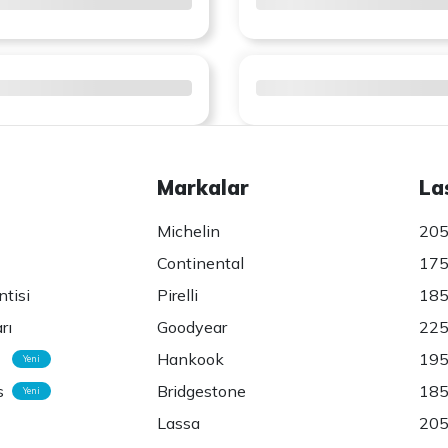
Markalar
La
Michelin
205
Continental
175
ntisi
Pirelli
185
rı
Goodyear
225
Hankook
195
Yeni
s
Bridgestone
185
Yeni
Lassa
205