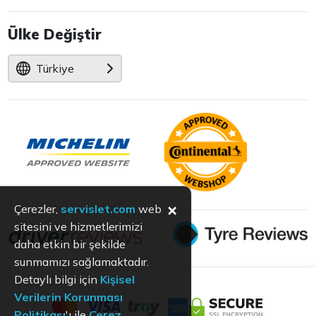
Ülke Değiştir
Türkiye
×
Çerezler,
servislet.com
web
sitesini ve hizmetlerimizi
daha etkin bir şekilde
sunmamızı sağlamaktadır.
Detaylı bilgi için
Kişisel
Verilerin Korunması
Politikası
'ı ile
Çerez