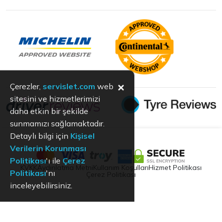
×
Çerezler,
servislet.com
web
sitesini ve hizmetlerimizi
daha etkin bir şekilde
sunmamızı sağlamaktadır.
Detaylı bilgi için
Kişisel
Verilerin Korunması
Politikası
'ı ile
Çerez
KVKK
Aydınlatma Metni
Kullanım Koşulları
Hizmet Politikası
Politikası
'nı
Çerez Politikası
inceleyebilirsiniz.