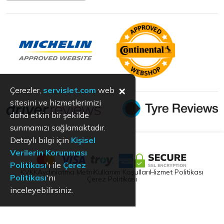
×
Çerezler,
servislet.com
web
sitesini ve hizmetlerimizi
daha etkin bir şekilde
sunmamızı sağlamaktadır.
Detaylı bilgi için
Kişisel
Verilerin Korunması
Politikası
'ı ile
Çerez
KVKK
Aydınlatma Metni
Kullanım Koşulları
Hizmet Politikası
Politikası
'nı
Çerez Politikası
inceleyebilirsiniz.