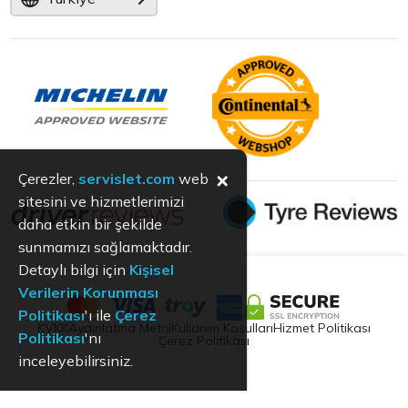
×
Çerezler,
servislet.com
web
sitesini ve hizmetlerimizi
daha etkin bir şekilde
sunmamızı sağlamaktadır.
Detaylı bilgi için
Kişisel
Verilerin Korunması
Politikası
'ı ile
Çerez
KVKK
Aydınlatma Metni
Kullanım Koşulları
Hizmet Politikası
Politikası
'nı
Çerez Politikası
inceleyebilirsiniz.