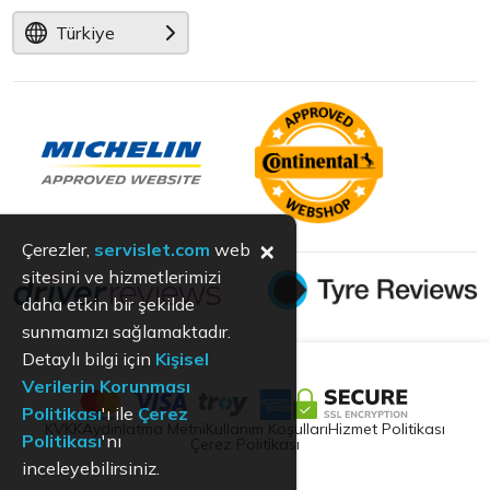
Türkiye
×
Çerezler,
servislet.com
web
sitesini ve hizmetlerimizi
daha etkin bir şekilde
sunmamızı sağlamaktadır.
Detaylı bilgi için
Kişisel
Verilerin Korunması
Politikası
'ı ile
Çerez
KVKK
Aydınlatma Metni
Kullanım Koşulları
Hizmet Politikası
Politikası
'nı
Çerez Politikası
inceleyebilirsiniz.