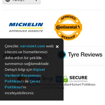
×
Çerezler,
servislet.com
web
sitesini ve hizmetlerimizi
daha etkin bir şekilde
sunmamızı sağlamaktadır.
Detaylı bilgi için
Kişisel
Verilerin Korunması
Politikası
'ı ile
Çerez
KVKK
Aydınlatma Metni
Kullanım Koşulları
Hizmet Politikası
Politikası
'nı
Çerez Politikası
inceleyebilirsiniz.