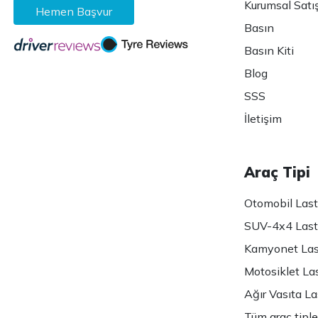
Kurumsal Satı
Hemen Başvur
Basın
Basın Kiti
Blog
SSS
İletişim
Araç Tipi
Otomobil Lasti
SUV-4x4 Lasti
Kamyonet Last
Motosiklet Las
Ağır Vasıta Las
Tüm araç tiple