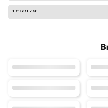
19’’ Lastikler
B