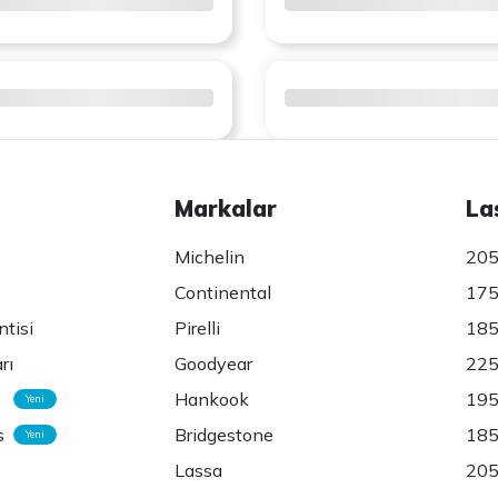
Markalar
La
Michelin
205
Continental
175
ntisi
Pirelli
185
rı
Goodyear
225
Hankook
195
Yeni
s
Bridgestone
185
Yeni
Lassa
205