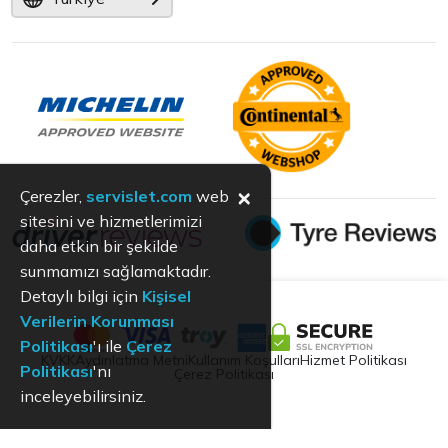
×
Çerezler,
servislet.com
web
sitesini ve hizmetlerimizi
daha etkin bir şekilde
sunmamızı sağlamaktadır.
Detaylı bilgi için
Kişisel
Verilerin Korunması
Politikası
'ı ile
Çerez
KVKK
Aydınlatma Metni
Kullanım Koşulları
Hizmet Politikası
Politikası
'nı
Çerez Politikası
inceleyebilirsiniz.