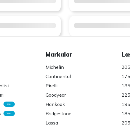
Markalar
La
Michelin
205
Continental
175
ntisi
Pirelli
185
rı
Goodyear
225
Hankook
195
Yeni
s
Bridgestone
185
Yeni
Lassa
205