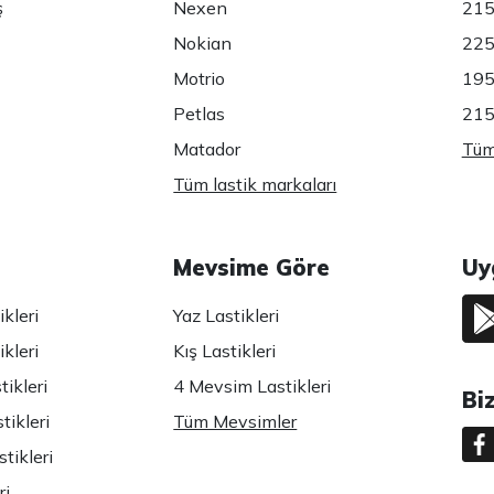
ş
Nexen
215
Nokian
225
Motrio
195
Petlas
215
Matador
Tüm 
Tüm lastik markaları
Mevsime Göre
Uy
kleri
Yaz Lastikleri
kleri
Kış Lastikleri
ikleri
4 Mevsim Lastikleri
Bi
tikleri
Tüm Mevsimler
tikleri
ri