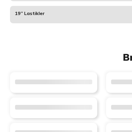
19’’ Lastikler
B