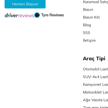
Kurumsal Satı
Hemen Başvur
Basın
Basın Kiti
Blog
SSS
İletişim
Araç Tipi
Otomobil Lasti
SUV-4x4 Lasti
Kamyonet Last
Motosiklet Las
Ağır Vasıta Las
Tüm araç tiple