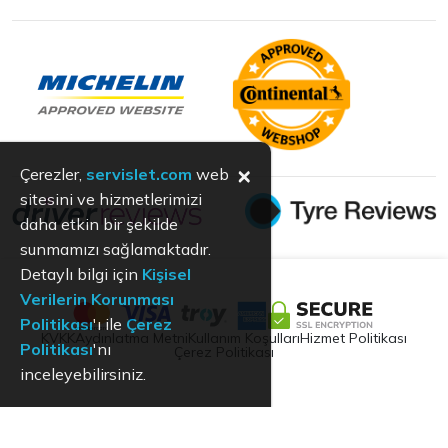
×
Çerezler,
servislet.com
web
sitesini ve hizmetlerimizi
daha etkin bir şekilde
sunmamızı sağlamaktadır.
Detaylı bilgi için
Kişisel
Verilerin Korunması
Politikası
'ı ile
Çerez
KVKK
Aydınlatma Metni
Kullanım Koşulları
Hizmet Politikası
Politikası
'nı
Çerez Politikası
inceleyebilirsiniz.