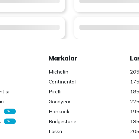
Markalar
La
Michelin
205
Continental
175
ntisi
Pirelli
185
rı
Goodyear
225
Hankook
195
Yeni
s
Bridgestone
185
Yeni
Lassa
205