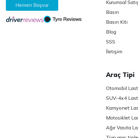
Kurumsal Satı
Hemen Başvur
Basın
Basın Kiti
Blog
SSS
İletişim
Araç Tipi
Otomobil Lasti
SUV-4x4 Lasti
Kamyonet Last
Motosiklet Las
Ağır Vasıta Las
Tüm araç tiple