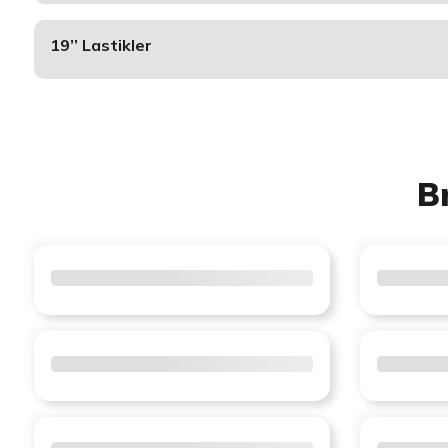
19’’ Lastikler
B