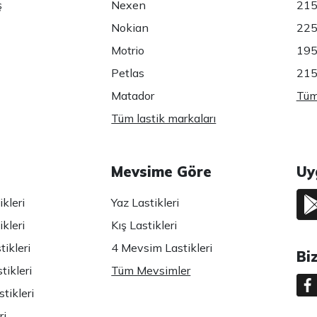
ş
Nexen
215
Nokian
225
Motrio
195
Petlas
215
Matador
Tüm 
Tüm lastik markaları
Mevsime Göre
Uy
kleri
Yaz Lastikleri
kleri
Kış Lastikleri
ikleri
4 Mevsim Lastikleri
Bi
tikleri
Tüm Mevsimler
tikleri
ri