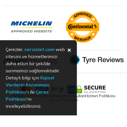
×
Çerezler,
servislet.com
web
sitesini ve hizmetlerimizi
daha etkin bir şekilde
sunmamızı sağlamaktadır.
Detaylı bilgi için
Kişisel
Verilerin Korunması
Politikası
'ı ile
Çerez
KVKK
Aydınlatma Metni
Kullanım Koşulları
Hizmet Politikası
Politikası
'nı
Çerez Politikası
inceleyebilirsiniz.