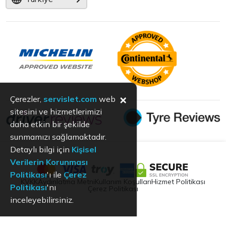
×
Çerezler,
servislet.com
web
sitesini ve hizmetlerimizi
daha etkin bir şekilde
sunmamızı sağlamaktadır.
Detaylı bilgi için
Kişisel
Verilerin Korunması
Politikası
'ı ile
Çerez
KVKK
Aydınlatma Metni
Kullanım Koşulları
Hizmet Politikası
Politikası
'nı
Çerez Politikası
inceleyebilirsiniz.