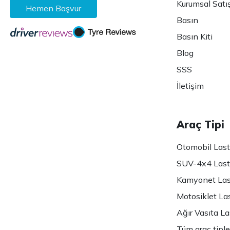
Kurumsal Satı
Hemen Başvur
Basın
Basın Kiti
Blog
SSS
İletişim
Araç Tipi
Otomobil Lasti
SUV-4x4 Lasti
Kamyonet Last
Motosiklet Las
Ağır Vasıta Las
Tüm araç tiple