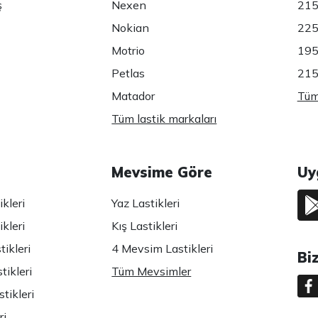
ş
Nexen
215
Nokian
225
Motrio
195
Petlas
215
Matador
Tüm 
Tüm lastik markaları
Mevsime Göre
Uy
kleri
Yaz Lastikleri
kleri
Kış Lastikleri
ikleri
4 Mevsim Lastikleri
Bi
tikleri
Tüm Mevsimler
tikleri
ri