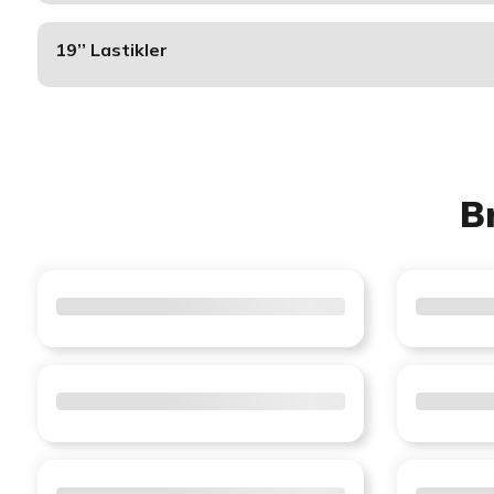
19’’ Lastikler
B