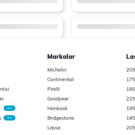
Markalar
La
Michelin
205
Continental
175
ntisi
Pirelli
185
rı
Goodyear
225
Hankook
195
Yeni
s
Bridgestone
185
Yeni
Lassa
205