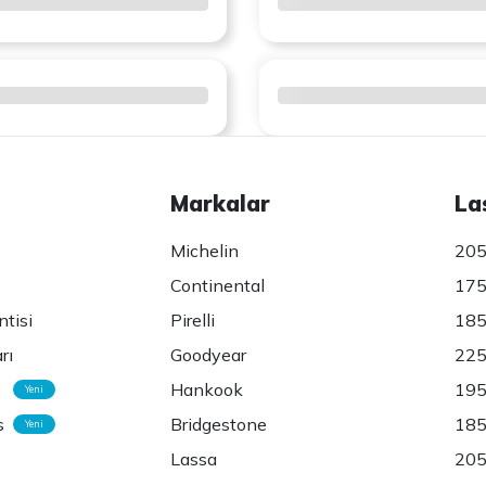
Markalar
La
Michelin
205
Continental
175
ntisi
Pirelli
185
rı
Goodyear
225
Hankook
195
Yeni
s
Bridgestone
185
Yeni
Lassa
205