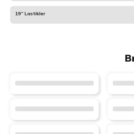
19’’ Lastikler
B