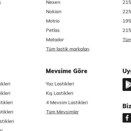
ş
Nexen
215
Nokian
225
Motrio
195
Petlas
215
Matador
Tüm 
Tüm lastik markaları
Mevsime Göre
Uy
kleri
Yaz Lastikleri
kleri
Kış Lastikleri
ikleri
4 Mevsim Lastikleri
Bi
tikleri
Tüm Mevsimler
tikleri
ri