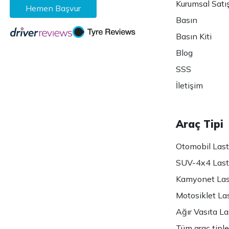
Kurumsal Satı
Hemen Başvur
Basın
Basın Kiti
Blog
SSS
İletişim
Araç Tipi
Otomobil Lasti
SUV-4x4 Lasti
Kamyonet Last
Motosiklet Las
Ağır Vasıta Las
Tüm araç tiple