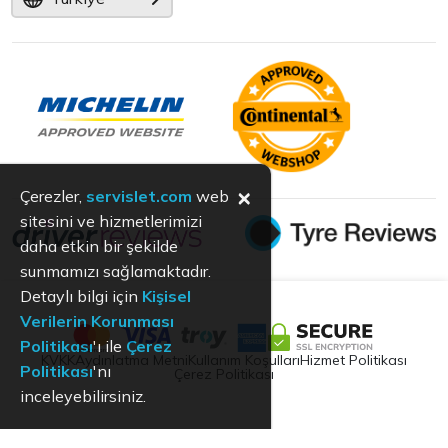
×
Çerezler,
servislet.com
web
sitesini ve hizmetlerimizi
daha etkin bir şekilde
sunmamızı sağlamaktadır.
Detaylı bilgi için
Kişisel
Verilerin Korunması
Politikası
'ı ile
Çerez
KVKK
Aydınlatma Metni
Kullanım Koşulları
Hizmet Politikası
Politikası
'nı
Çerez Politikası
inceleyebilirsiniz.