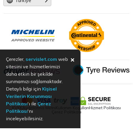
Türkiye
×
Çerezler,
servislet.com
web
sitesini ve hizmetlerimizi
daha etkin bir şekilde
sunmamızı sağlamaktadır.
Detaylı bilgi için
Kişisel
Verilerin Korunması
Politikası
'ı ile
Çerez
KVKK
Aydınlatma Metni
Kullanım Koşulları
Hizmet Politikası
Politikası
'nı
Çerez Politikası
inceleyebilirsiniz.