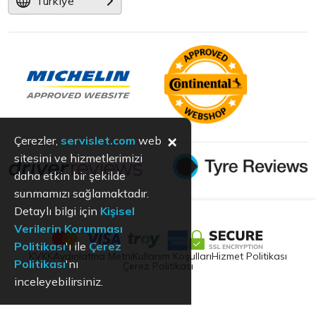
Türkiye
×
Çerezler,
servislet.com
web
sitesini ve hizmetlerimizi
daha etkin bir şekilde
sunmamızı sağlamaktadır.
Detaylı bilgi için
Kişisel
Verilerin Korunması
Politikası
'ı ile
Çerez
KVKK
Aydınlatma Metni
Kullanım Koşulları
Hizmet Politikası
Politikası
'nı
Çerez Politikası
inceleyebilirsiniz.