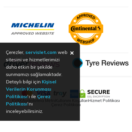
×
Çerezler,
servislet.com
web
sitesini ve hizmetlerimizi
daha etkin bir şekilde
sunmamızı sağlamaktadır.
Detaylı bilgi için
Kişisel
Verilerin Korunması
Politikası
'ı ile
Çerez
KVKK
Aydınlatma Metni
Kullanım Koşulları
Hizmet Politikası
Politikası
'nı
Çerez Politikası
inceleyebilirsiniz.