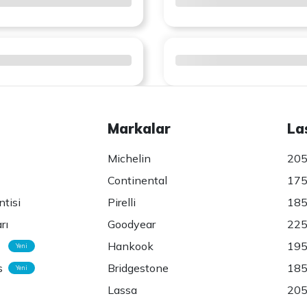
Markalar
La
Michelin
205
Continental
175
ntisi
Pirelli
185
rı
Goodyear
225
Hankook
195
Yeni
s
Bridgestone
185
Yeni
Lassa
205