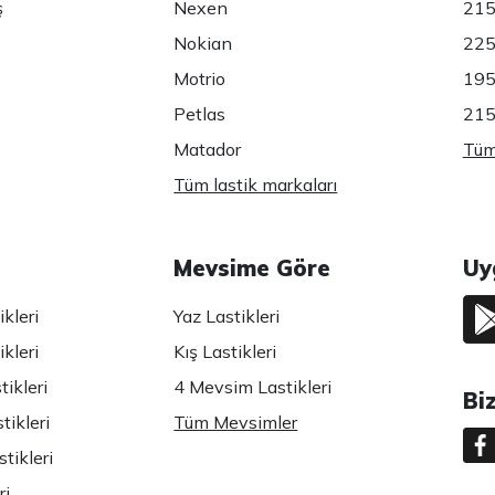
ş
Nexen
215
Nokian
225
Motrio
195
Petlas
215
Matador
Tüm 
Tüm lastik markaları
Mevsime Göre
Uy
kleri
Yaz Lastikleri
kleri
Kış Lastikleri
ikleri
4 Mevsim Lastikleri
Bi
tikleri
Tüm Mevsimler
tikleri
ri