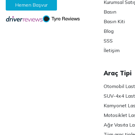
Kurumsal Satı
Hemen Başvur
Basın
Basın Kiti
Blog
SSS
İletişim
Araç Tipi
Otomobil Lasti
SUV-4x4 Lasti
Kamyonet Last
Motosiklet Las
Ağır Vasıta Las
Tüm araç tiple