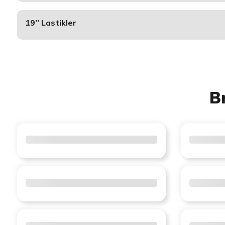
19’’ Lastikler
B