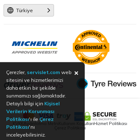
Türkiye
×
Çerezler,
servislet.com
web
sitesini ve hizmetlerimizi
daha etkin bir şekilde
sunmamızı sağlamaktadır.
Detaylı bilgi için
Kişisel
Verilerin Korunması
Politikası
'ı ile
Çerez
KVKK
Aydınlatma Metni
Kullanım Koşulları
Hizmet Politikası
Politikası
'nı
Çerez Politikası
inceleyebilirsiniz.