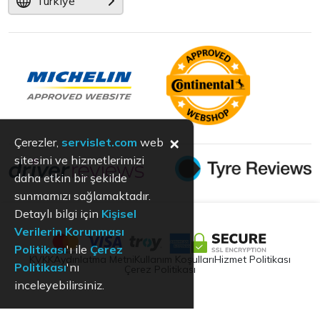
Türkiye
×
Çerezler,
servislet.com
web
sitesini ve hizmetlerimizi
daha etkin bir şekilde
sunmamızı sağlamaktadır.
Detaylı bilgi için
Kişisel
Verilerin Korunması
Politikası
'ı ile
Çerez
KVKK
Aydınlatma Metni
Kullanım Koşulları
Hizmet Politikası
Politikası
'nı
Çerez Politikası
inceleyebilirsiniz.