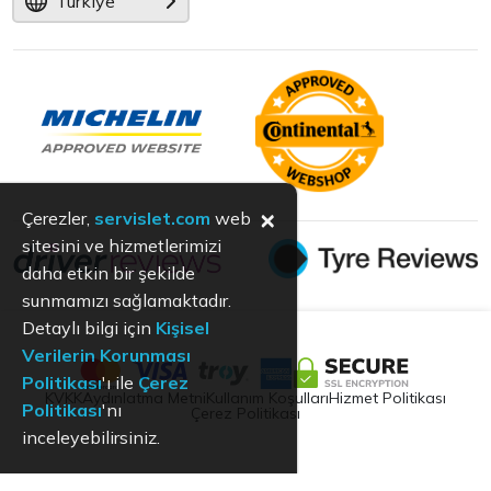
Türkiye
×
Çerezler,
servislet.com
web
sitesini ve hizmetlerimizi
daha etkin bir şekilde
sunmamızı sağlamaktadır.
Detaylı bilgi için
Kişisel
Verilerin Korunması
Politikası
'ı ile
Çerez
KVKK
Aydınlatma Metni
Kullanım Koşulları
Hizmet Politikası
Politikası
'nı
Çerez Politikası
inceleyebilirsiniz.