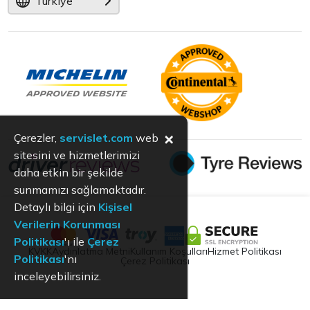
Türkiye
×
Çerezler,
servislet.com
web
sitesini ve hizmetlerimizi
daha etkin bir şekilde
sunmamızı sağlamaktadır.
Detaylı bilgi için
Kişisel
Verilerin Korunması
Politikası
'ı ile
Çerez
KVKK
Aydınlatma Metni
Kullanım Koşulları
Hizmet Politikası
Politikası
'nı
Çerez Politikası
inceleyebilirsiniz.