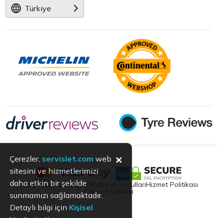
Türkiye
×
Çerezler,
servislet.com
web
sitesini ve hizmetlerimizi
daha etkin bir şekilde
KVKK
Aydınlatma Metni
Kullanım Koşulları
Hizmet Politikası
Çerez Politikası
sunmamızı sağlamaktadır.
Detaylı bilgi için
Kişisel