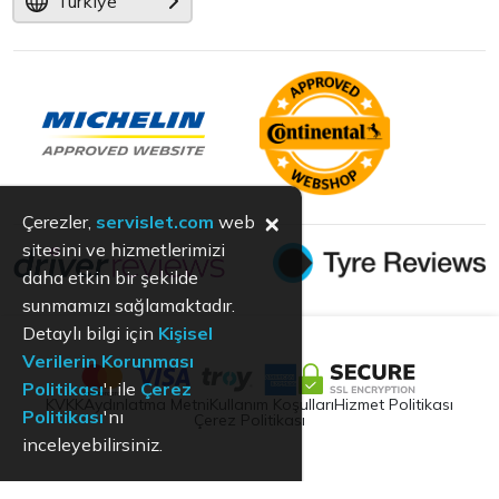
Türkiye
×
Çerezler,
servislet.com
web
sitesini ve hizmetlerimizi
daha etkin bir şekilde
sunmamızı sağlamaktadır.
Detaylı bilgi için
Kişisel
Verilerin Korunması
Politikası
'ı ile
Çerez
KVKK
Aydınlatma Metni
Kullanım Koşulları
Hizmet Politikası
Politikası
'nı
Çerez Politikası
inceleyebilirsiniz.