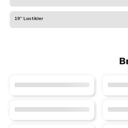
19’’ Lastikler
B