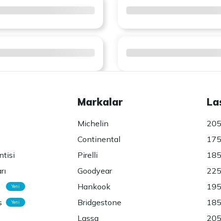
Markalar
La
Michelin
205
Continental
175
ntisi
Pirelli
185
rı
Goodyear
225
Hankook
195
Yeni
s
Bridgestone
185
Yeni
Lassa
205