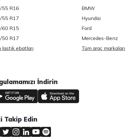
/55 R16
BMW
/55 R17
Hyundai
/60 R15
Ford
/50 R17
Mercedes-Benz
lastik ebatları
Tüm araç markaları
gulamamızı İndirin
zi Takip Edin