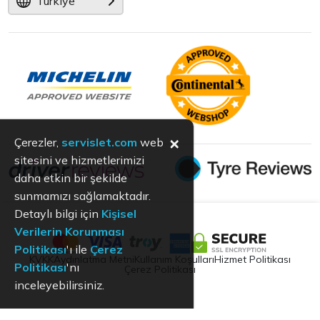
Türkiye
×
Çerezler,
servislet.com
web
sitesini ve hizmetlerimizi
daha etkin bir şekilde
sunmamızı sağlamaktadır.
Detaylı bilgi için
Kişisel
Verilerin Korunması
Politikası
'ı ile
Çerez
KVKK
Aydınlatma Metni
Kullanım Koşulları
Hizmet Politikası
Politikası
'nı
Çerez Politikası
inceleyebilirsiniz.