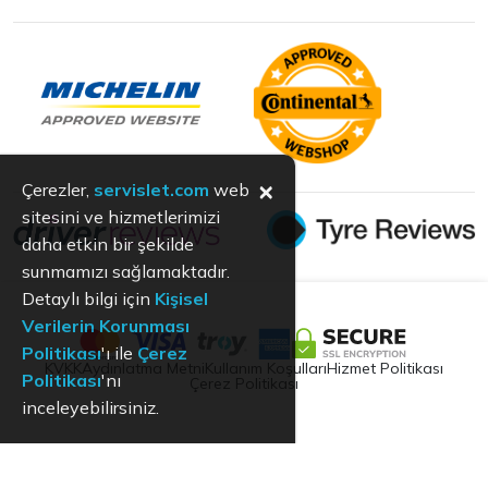
×
Çerezler,
servislet.com
web
sitesini ve hizmetlerimizi
daha etkin bir şekilde
sunmamızı sağlamaktadır.
Detaylı bilgi için
Kişisel
Verilerin Korunması
Politikası
'ı ile
Çerez
KVKK
Aydınlatma Metni
Kullanım Koşulları
Hizmet Politikası
Politikası
'nı
Çerez Politikası
inceleyebilirsiniz.