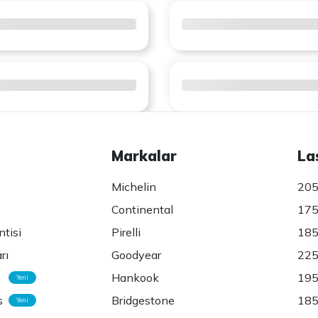
Markalar
La
Michelin
205
Continental
175
ntisi
Pirelli
185
rı
Goodyear
225
Hankook
195
Yeni
s
Bridgestone
185
Yeni