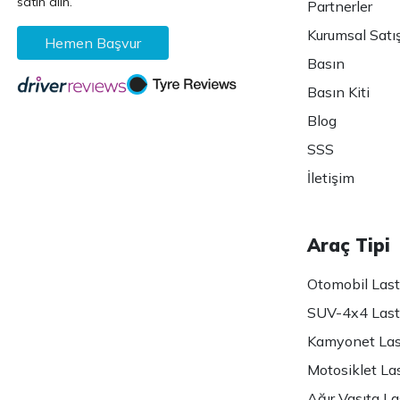
satın alın.
Partnerler
Kurumsal Satı
Hemen Başvur
Basın
Basın Kiti
Blog
SSS
İletişim
Araç Tipi
Otomobil Lasti
SUV-4x4 Lasti
Kamyonet Last
Motosiklet Las
Ağır Vasıta Las