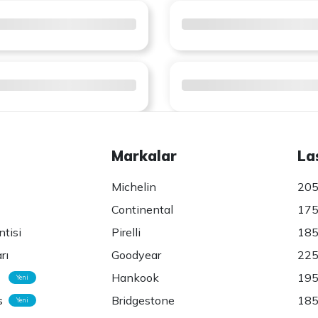
Markalar
La
Michelin
205
Continental
175
ntisi
Pirelli
185
rı
Goodyear
225
Hankook
195
Yeni
s
Bridgestone
185
Yeni