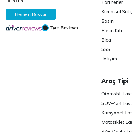
satın alın.
Partnerler
Kurumsal Satı
Hemen Başvur
Basın
Basın Kiti
Blog
SSS
İletişim
Araç Tipi
Otomobil Lasti
SUV-4x4 Lasti
Kamyonet Last
Motosiklet Las
Ağır Vasıta Las