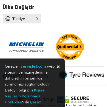
Ülke Değiştir
Türkiye
×
Çerezler,
servislet.com
web
sitesini ve hizmetlerimizi
daha etkin bir şekilde
sunmamızı sağlamaktadır.
Detaylı bilgi için
Kişisel
Verilerin Korunması
Politikası
'ı ile
Çerez
KVKK
Aydınlatma Metni
Kullanım Koşulları
Hizmet Politikası