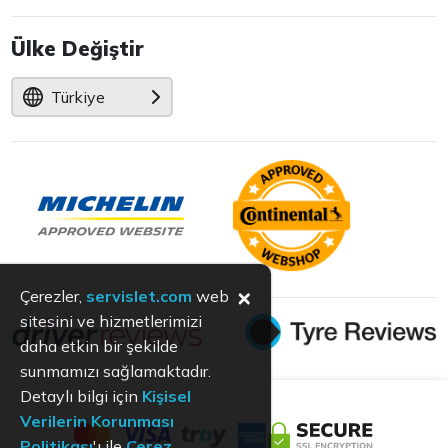
Ülke Değiştir
Türkiye
×
Çerezler,
servislet.com
web
sitesini ve hizmetlerimizi
daha etkin bir şekilde
sunmamızı sağlamaktadır.
Detaylı bilgi için
Kişisel
Verilerin Korunması
Politikası
'ı ile
Çerez