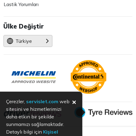
Lastik Yorumları
Ülke Değiştir
Türkiye
×
Çerezler,
servislet.com
web
sitesini ve hizmetlerimizi
daha etkin bir şekilde
sunmamızı sağlamaktadır.
Detaylı bilgi için
Kişisel