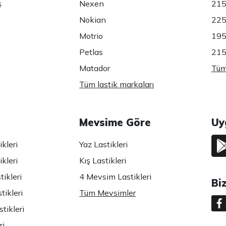
ş
Nexen
215
Nokian
225
Motrio
195
Petlas
215
Matador
Tüm 
Tüm lastik markaları
Mevsime Göre
Uy
kleri
Yaz Lastikleri
kleri
Kış Lastikleri
ikleri
4 Mevsim Lastikleri
Bi
tikleri
Tüm Mevsimler
tikleri
ri