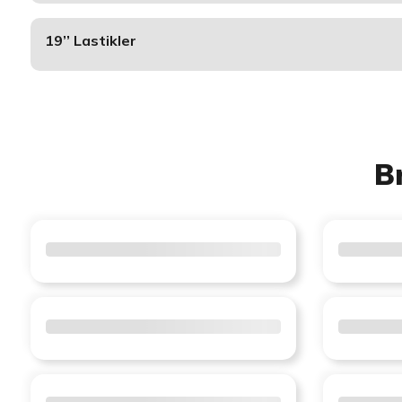
19’’ Lastikler
B