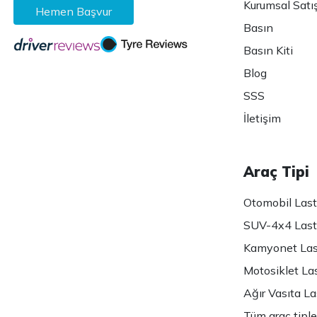
Kurumsal Satı
Hemen Başvur
Basın
Basın Kiti
Blog
SSS
İletişim
Araç Tipi
Otomobil Lasti
SUV-4x4 Lasti
Kamyonet Last
Motosiklet Las
Ağır Vasıta Las
Tüm araç tiple