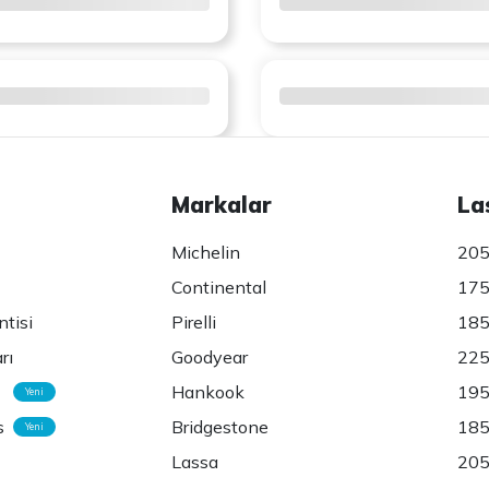
Markalar
La
Michelin
205
Continental
175
ntisi
Pirelli
185
rı
Goodyear
225
Hankook
195
Yeni
s
Bridgestone
185
Yeni
Lassa
205