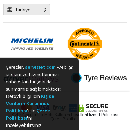
Türkiye
×
Çerezler,
servislet.com
web
sitesini ve hizmetlerimizi
daha etkin bir şekilde
sunmamızı sağlamaktadır.
Detaylı bilgi için
Kişisel
Verilerin Korunması
Politikası
'ı ile
Çerez
KVKK
Aydınlatma Metni
Kullanım Koşulları
Hizmet Politikası
Politikası
'nı
Çerez Politikası
inceleyebilirsiniz.