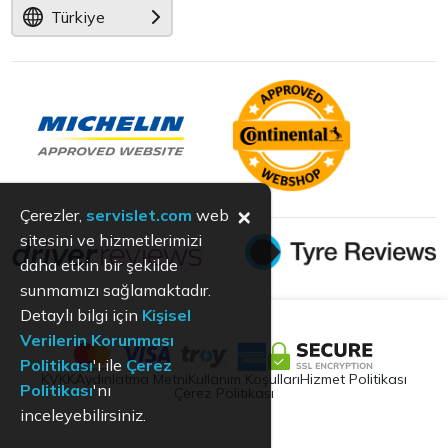
Türkiye
×
Çerezler,
servislet.com
web
sitesini ve hizmetlerimizi
daha etkin bir şekilde
sunmamızı sağlamaktadır.
Detaylı bilgi için
Kişisel
Verilerin Korunması
Politikası
'ı ile
Çerez
KVKK
Aydınlatma Metni
Kullanım Koşulları
Hizmet Politikası
Politikası
'nı
Çerez Politikası
inceleyebilirsiniz.