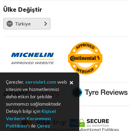
Ülke Değiştir
Türkiye
×
Çerezler,
servislet.com
web
sitesini ve hizmetlerimizi
daha etkin bir şekilde
sunmamızı sağlamaktadır.
Detaylı bilgi için
Kişisel
Verilerin Korunması
Politikası
'ı ile
Çerez
KVKK
Aydınlatma Metni
Kullanım Koşulları
Hizmet Politikası